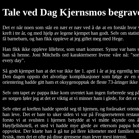
Tale ved Dag Kjernsmos begrave
Det er når noen som står en nær er nær ved å dø at en forstår hvor
kreft i tre år, og med hjelp av legene
kjempet han godt
. Selv om statis
få barnebarn, og han fikk oppleve at jeg giftet meg med Hege.
Han fikk ikke oppleve lillebror, som snart kommer.
Synne var hans s
han så henne. Joni Mitchells ord karakteriserer livene våre nå: "som
every day".
Så godt kjempet han at det var ikke før 1. april i år at jeg egentlig ten
Den dagen oppsto det
alvorlige komplikasjoner
som følge av en o
orientering hadde gitt ham et oksygenopptak de fleste 73-åringer ikke 
Selv om tapet av pappa ikke kom uventet kan ingen forberede seg 
av sorgen føler jeg at det er viktig at vi minner ham i glede, for det er s
Selv etter at kreften hadde spredd seg til hjernen, og forårsaket orien
han leve. Det er bare to uker siden vi var på Frognerseteren resta
forsto vi at svulsten i hjernen betydde at vi måtte
skynde oss å
Høyfjellshotell, et sted vi hadde mye glede av ettersom pappa hol
oppvekst. Der klarte han å gå tur på flere kilometer med familien 
fysisk, men det er ofte på disse grensene man lever mest intenst.