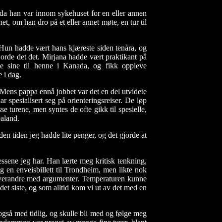
 da han var innom sykehuset for en eller annen
 om han dro på et eller annet møte, en tur til
 Hun hadde vært hans kjæreste siden tenåra, og
jorde det det.
Mirjana
hadde vært praktikant på
ne sine til henne i Kanada, og fikk oppleve
 i dag.
ens pappa ennå jobbet var det en del utvidete
 spesialisert seg på orienteringsreiser. De løp
e turene, men syntes de ofte gikk til spesielle,
aland.
en tiden jeg hadde lite penger, og det gjorde at
ressene jeg har. Han lærte meg
kritisk tenkning
,
eg en enveisbillett til Trondheim, men likte nok
å hverandre med argumenter. Temperaturen kunne
l det siste, og som alltid kom vi ut av det med en
også med tidlig, og skulle bli med og følge meg