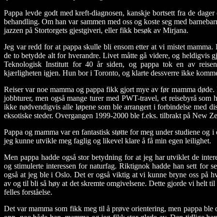
Pappa levde godt med kreft-diagnosen, kanskje bortsett fra de dager
behandling. Om han var sammen med oss og koste seg med barnebarnet,
jazzen på Stortorgets gjestgiveri, eller fikk besøk av Mirjana.
Jeg var redd for at pappa skulle bli ensom etter at vi mistet mamma.
de to betydde alt for hverandre. Livet måtte gå videre, og heldigvis g
Teknologisk Institutt for 40 år siden, og pappa tok en av reise
kjærligheten igjen. Hun bor i Toronto, og klarte dessverre ikke komme
Reiser var noe mamma og pappa fikk gjort mye av før mamma døde. M
jobbturer, men også mange turer med PWT-travel, et reisebyrå som har
ikke nødvendigvis alle løpene som ble arrangert i forbindelse med diss
eksotiske steder
. Overgangen 1999-2000 ble f.eks. tilbrakt på New Ze
Pappa og mamma var en fantastisk støtte for meg under studiene og i d
jeg kunne utvikle meg faglig og likevel klare å få min egen leilighet.
Men pappa hadde også stor betydning for at jeg har utviklet de inte
og stimulerte interessen for naturfag. Riktignok hadde han sett for s
også at jeg ble i Oslo. Det er også viktig at vi kunne bryne oss p
av og til bli så høy at det skremte omgivelsene. Dette gjorde vi helt ti
felles forståelse.
Det var mamma som fikk meg til å prøve
orientering
, men pappa ble 