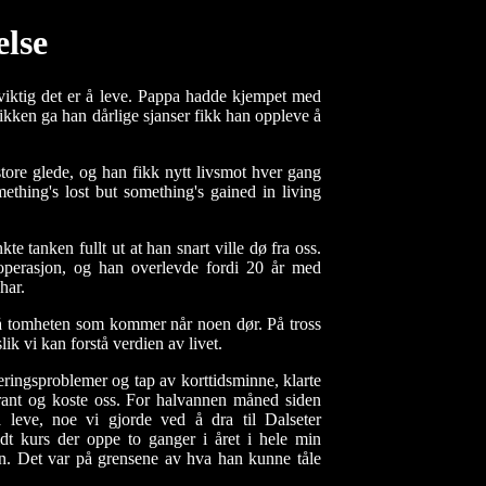
lse
 viktig det er å leve. Pappa hadde kjempet med
tikken ga han dårlige sjanser fikk han oppleve å
tore glede
, og han fikk nytt livsmot hver gang
ething's lost but something's gained in living
kte tanken fullt ut at han snart ville dø fra oss.
perasjon, og han overlevde fordi 20 år med
har.
på
tomheten
som kommer når noen dør. På tross
lik vi kan forstå verdien av livet.
teringsproblemer og tap av korttidsminne, klarte
urant og koste oss. For halvannen måned siden
 leve
, noe vi gjorde ved å dra til Dalseter
dt kurs der oppe to ganger i året i hele min
sin. Det var på grensene av hva han kunne tåle